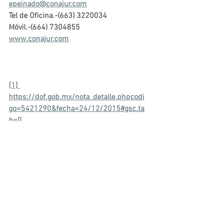
epeinado@conajur.com
Tel de Oficina.-(663) 3220034
Móvil.-(664) 7304855
www.conajur.com
[1]
https://dof.gob.mx/nota_detalle.phpcodi
go=5421290&fecha=24/12/2015#gsc.ta
b=0
[2]
https://www.dof.gob.mx/nota_detalle.ph
pcodigo=5467173&fecha=26/12/2016#
gsc.tab=0