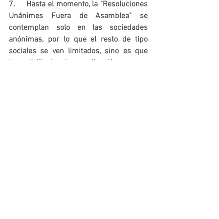
7.     Hasta el momento, la "Resoluciones 
Unánimes Fuera de Asamblea" se 
contemplan solo en las sociedades 
anónimas, por lo que el resto de tipo 
sociales se ven limitados, sino es que 
imposibilitados de su aplicación.
Para más Información y asesoría en 
materia societaria-corporativa, estamos 
para servirte.
Mtro. Eleazar Peinado Velarde.
Mtro. Fernando Alejandro Heleria García.
CONSULTORES Y AUDITORES JURÍDICOS 
DE BAJA CALIFORNIA S.C.
epeinado@conajur.com
/
aheleria@conaju
r.com
Tel de Oficina.-(663) 3220034