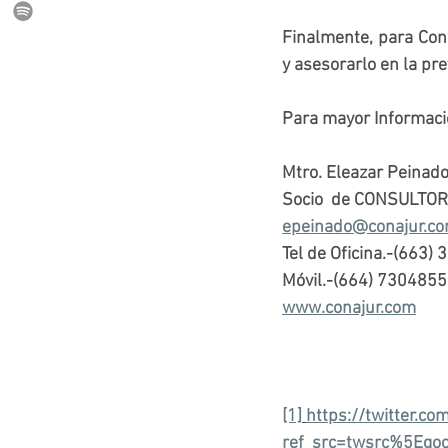
Finalmente, para Cons
y asesorarlo en la pr
Para mayor Informació
Mtro. Eleazar Peinado
Socio  de CONSULTOR
epeinado@conajur.c
Tel de Oficina.-(663)
Móvil.-(664) 7304855
www.conajur.com
[1]
https://twitter.
ref_src=twsrc%5Eg