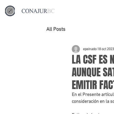
All Posts
epeinado
18 oct 2023
LA CSF ES 
AUNQUE SAT
EMITIR FAC
En el Presente artíc
consideración en la so