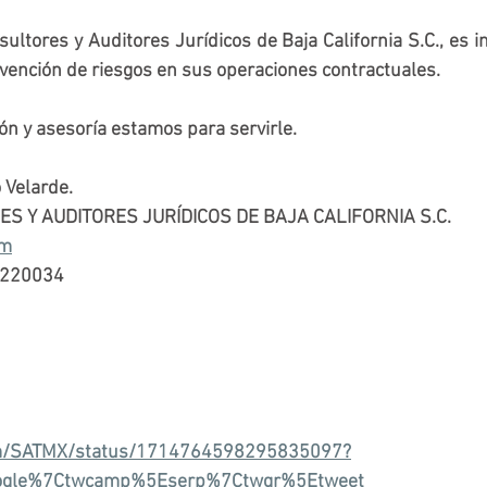
ultores y Auditores Jurídicos de Baja California S.C., es i
evención de riesgos en sus operaciones contractuales.
n y asesoría estamos para servirle.
 Velarde.
ES Y AUDITORES JURÍDICOS DE BAJA CALIFORNIA S.C.
om
 3220034
com/SATMX/status/1714764598295835097?
oogle%7Ctwcamp%5Eserp%7Ctwgr%5Etweet