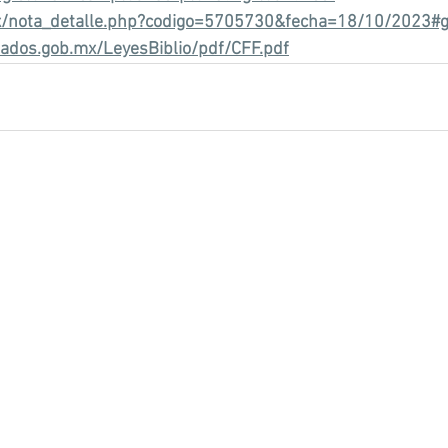
mx/nota_detalle.php?codigo=5705730&fecha=18/10/2023#g
ados.gob.mx/LeyesBiblio/pdf/CFF.pdf