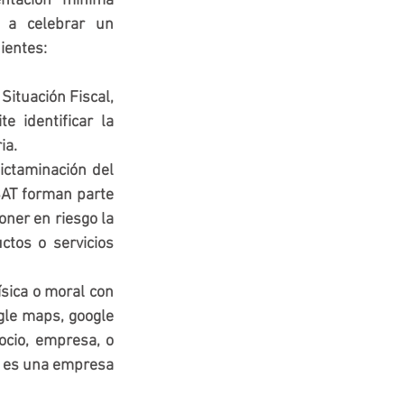
tación mínima 
 a celebrar un 
ientes:
e Situación Fiscal, 
 identificar la 
ia.
dictaminación del 
SAT forman parte 
oner en riesgo la 
tos o servicios 
ísica o moral con 
le maps, google 
ocio, empresa, o 
o es una empresa 