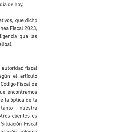
 día de hoy.
ivos, que dicho 
ea Fiscal 2023,  
igencia que las 
llos).
 autoridad fiscal 
expedir dicha Constancia según el artículo 
 Código Fiscal de 
que encontramos 
elementos importantes desde la óptica de la 
anto nuestra 
recomendación a todos nuestros clientes es 
Situación Fiscal 