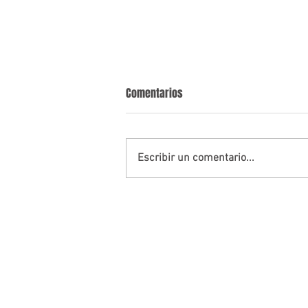
Comentarios
Escribir un comentario...
La asfixia del sector Petrolíferos