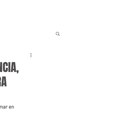
INICIO
SERVICIOS
BLOG
CONTACTO
NCIA,
RA
mar en 