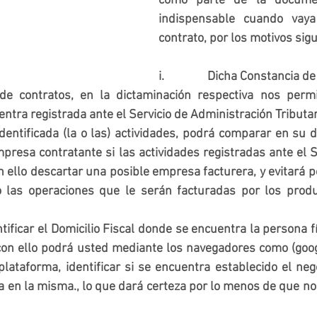
como parte de la documen
indispensable cuando vaya
contrato, por los motivos sigu
i.               Dicha Constancia d
de contratos, en la dictaminación respectiva nos permite
ntra registrada ante el Servicio de Administración Tributar
ez identificada (la o las) actividades, podrá comparar en su 
mpresa contratante si las actividades registradas ante el 
on ello descartar una posible empresa facturera, y evitará p
o las operaciones que le serán facturadas por los produc
 identificar el Domicilio Fiscal donde se encuentra la persona f
 con ello podrá usted mediante los navegadores como (goog
plataforma, identificar si se encuentra establecido el neg
ca en la misma., lo que dará certeza por lo menos de que n