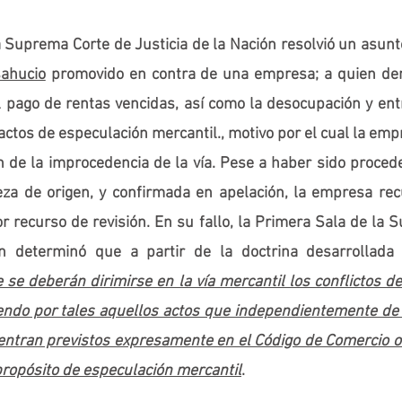
 Suprema Corte de Justicia de la Nación resolvió un asunt
sahucio
 promovido en contra de una empresa; a quien de
l pago de rentas vencidas, así como la desocupación y ent
a actos de especulación mercantil., motivo por el cual la e
 de la improcedencia de la vía. Pese a haber sido procede
za de origen, y confirmada en apelación, la empresa recur
r recurso de revisión. En su fallo, la Primera Sala de la 
ón determinó que a partir de la doctrina desarrollada 
 se deberán dirimirse en la vía mercantil los conflictos de
ndo por tales aquellos actos que independientemente de l
ntran previstos expresamente en el Código de Comercio o q
propósito de especulación mercantil
.