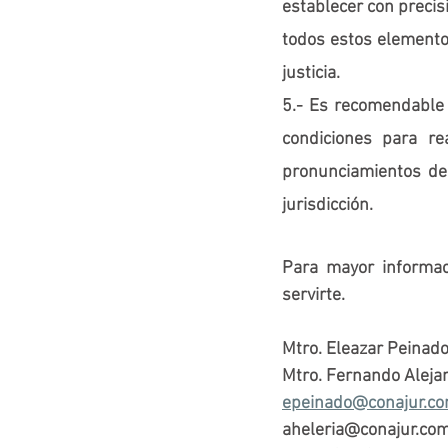
establecer con precis
todos estos elementos
justicia.
5.- Es recomendable 
condiciones para re
pronunciamientos de
jurisdicción.
Para mayor informac
servirte.
Mtro. Eleazar Peinado
Mtro. Fernando Alejan
epeinado@conajur.c
aheleria@conajur.co